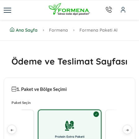
Ana Sayfa
Formena
Formena Paketi Al
Ödeme ve Teslimat Sayfası
1. Paket ve Bölge Seçimi
Paket Seçin
Yaşam Paketi
Protein Extra Paketi
İf Diyet 