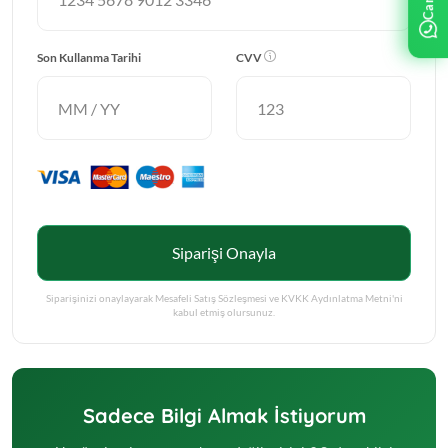
Son Kullanma Tarihi
CVV
Siparişi Onayla
Siparişinizi onaylayarak Mesafeli Satış Sözleşmesi ve KVKK Aydınlatma Metni'ni
kabul etmiş olursunuz.
Sadece Bilgi Almak İstiyorum