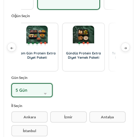
Öğün Seçin
üz
Tam Gün Protein Extra
Gündüz Protein Extra
Tek Öğün Öğle 
iyet
Diyet Paketi
Diyet Yemek Paketi
Extra Diyet 
Paketi
Gün Seçin
5 Gün
İl Seçin
Ankara
İzmir
Antalya
İstanbul