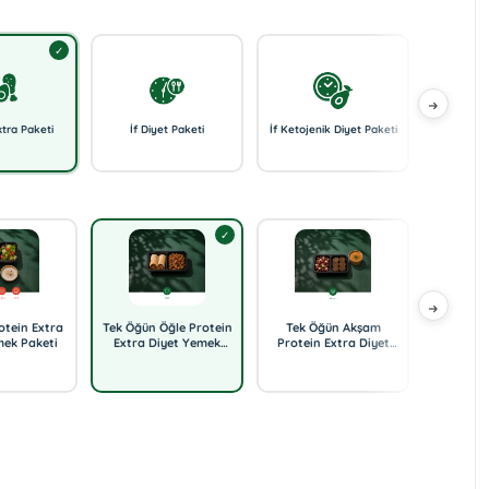
xtra Paketi
İf Diyet Paketi
İf Ketojenik Diyet Paketi
Ketojenik
otein Extra
Tek Öğün Öğle Protein
Tek Öğün Akşam
Kahval
mek Paketi
Extra Diyet Yemek
Protein Extra Diyet
Protein
Paketi
Yemek Paketi
P