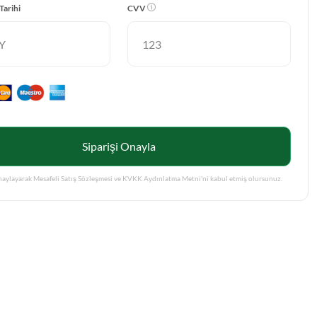
Tarihi
CVV
Siparişi Onayla
onaylayarak Mesafeli Satış Sözleşmesi ve KVKK Aydınlatma Metni'ni kabul etmiş olursunuz.