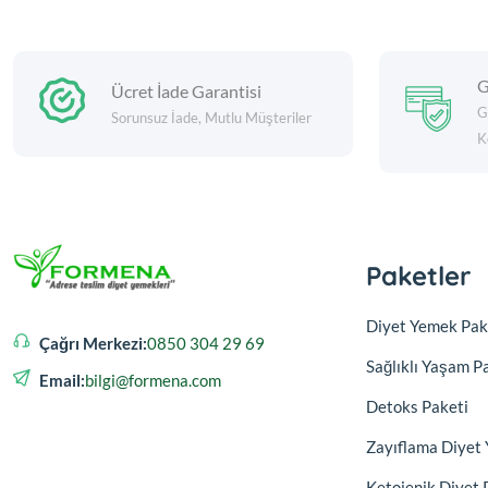
G
Ücret İade Garantisi
G
Sorunsuz İade, Mutlu Müşteriler
K
Paketler
Diyet Yemek Pak
Çağrı Merkezi:
0850 304 29 69
Sağlıklı Yaşam P
Email:
bilgi@formena.com
Detoks Paketi
Zayıflama Diyet 
Ketojenik Diyet 