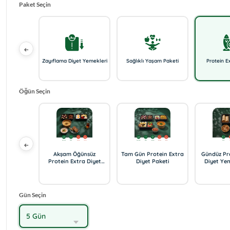
Paket Seçin
toks Paketi
Zayıflama Diyet Yemekleri
Sağlıklı Yaşam Paketi
Protein E
Öğün Seçin
üz Protein
Akşam Öğünsüz
Tam Gün Protein Extra
Gündüz Pr
t Paketi
Protein Extra Diyet
Diyet Paketi
Diyet Ye
Paketi
Gün Seçin
5 Gün