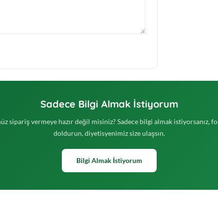
Sadece Bilgi Almak İstiyorum
üz sipariş vermeye hazır değil misiniz? Sadece bilgi almak istiyorsanız, f
doldurun, diyetisyenimiz size ulaşsın.
Bilgi Almak İstiyorum