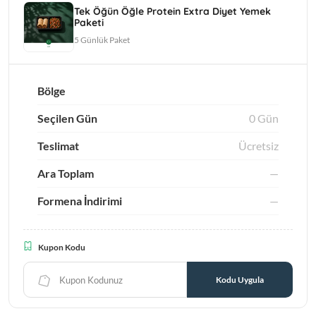
Tek Öğün Öğle Protein Extra Diyet Yemek
Paketi
5 Günlük Paket
Detoks Suyu
Katı Sıvı Detoks Paketi
 Diyet Paketi
Zayıflama
Bölge
Seçilen Gün
0 Gün
Teslimat
Ücretsiz
Ara Toplam
—
Formena İndirimi
—
tı Öğünsüz
Öğlen Öğünsüz Protein
Akşam Öğünsüz
 Extra Diyet
Extra Diyet Paketi
Protein Extra Diyet
aketi
Paketi
Kupon Kodu
Kodu Uygula