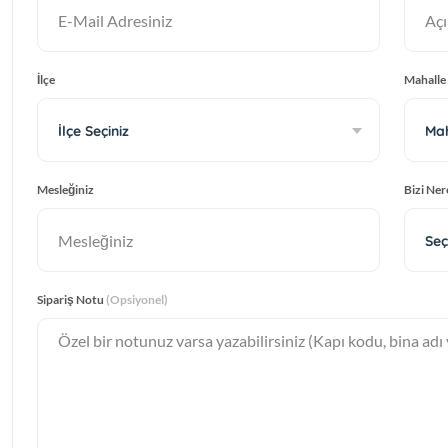
İlçe
Mahalle
İlçe Seçiniz
Mah
Mesleğiniz
Bizi Ne
Seç
Sipariş Notu
(Opsiyonel)