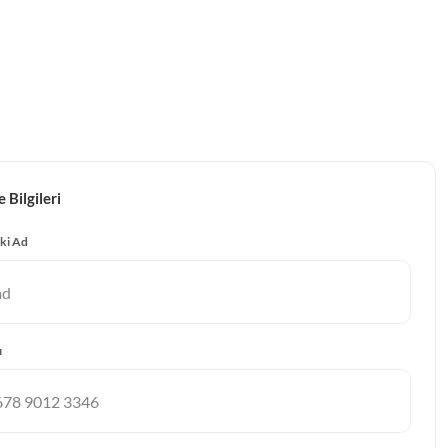
 Bilgileri
ki Ad
ı