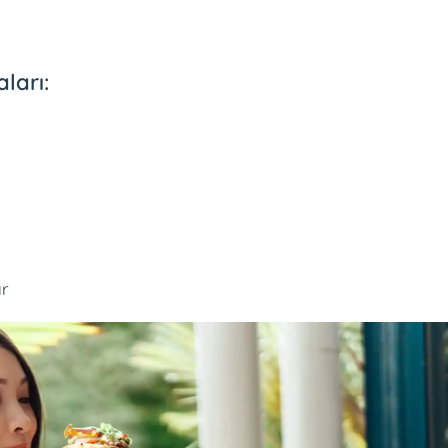
ları:
ır