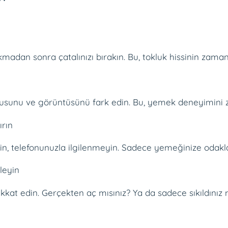
kmadan sonra çatalınızı bırakın. Bu, tokluk hissinin zama
usunu ve görüntüsünü fark edin. Bu, yemek deneyimini ze
ırın
n, telefonunuzla ilgilenmeyin. Sadece yemeğinize odakl
nleyin
kkat edin. Gerçekten aç mısınız? Ya da sadece sıkıldınız 