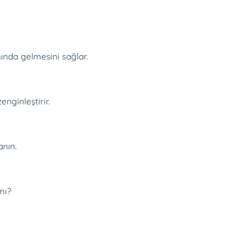
nında gelmesini sağlar.
nginleştirir.
anın.
mı?