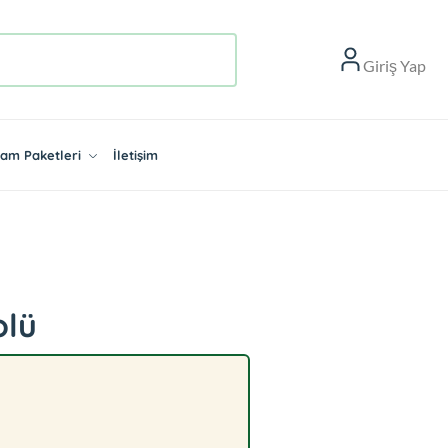
Giriş Yap
aşam Paketleri
İletişim
olü