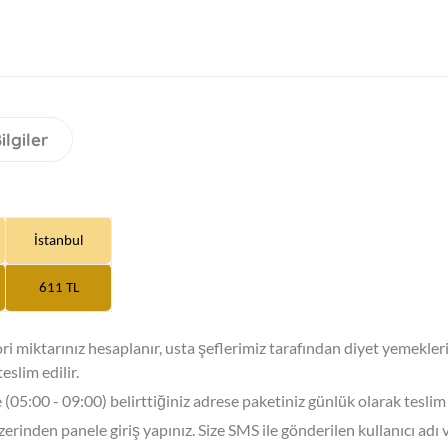
ilgiler
İstanbul
611 TL
i miktarınız hesaplanır, usta şeflerimiz tarafından diyet yemekler
eslim edilir.
05:00 - 09:00) belirttiğiniz adrese paketiniz günlük olarak teslim 
inden panele giriş yapınız. Size SMS ile gönderilen kullanıcı adı 