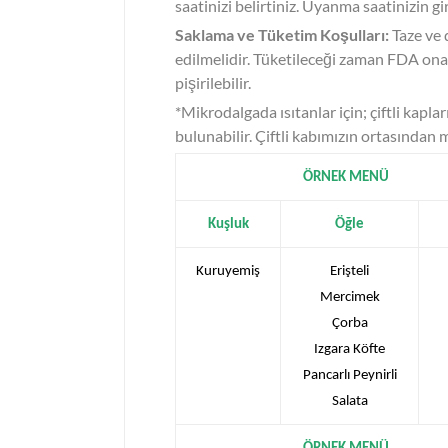
saatinizi belirtiniz. Uyanma saatinizin gi
Saklama ve Tüketim Koşulları:
Taze ve 
edilmelidir. Tüketileceği zaman FDA onayl
pişirilebilir.
*Mikrodalgada ısıtanlar için; çiftli kapla
bulunabilir. Çiftli kabımızın ortasından m
ÖRNEK MENÜ
Kuşluk
Öğle
Kuruyemiş
Erişteli
Mercimek
Çorba
Izgara Köfte
Pancarlı Peynirli
Salata