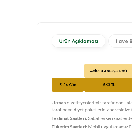
Ürün Açıklaması
İlave B
Ankara,Antalya,İzmir
5-36 Gün
583 TL
Uzman diyetisyenlerimiz tarafından kalor
tarafından diyet paketleriniz adresinize t
Teslimat Saatleri:
Sabah erken saatlerde (
Tüketim Saatleri:
Mobil uygulamamız üzer