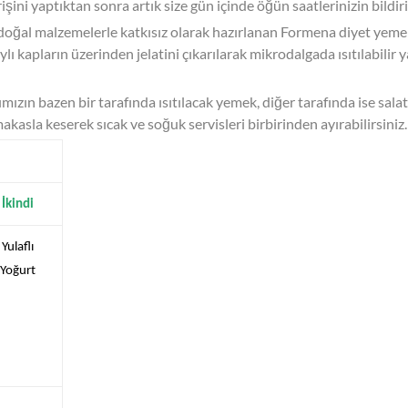
rişini yaptıktan sonra artık size gün içinde öğün saatlerinizin bildiri
doğal malzemelerle katkısız olarak hazırlanan Formena diyet yem
ı kapların üzerinden jelatini çıkarılarak mikrodalgada ısıtılabilir
rımızın bazen bir tarafında ısıtılacak yemek, diğer tarafında ise sala
akasla keserek sıcak ve soğuk servisleri birbirinden ayırabilirsiniz.
İkindi
Yulaflı
Yoğurt