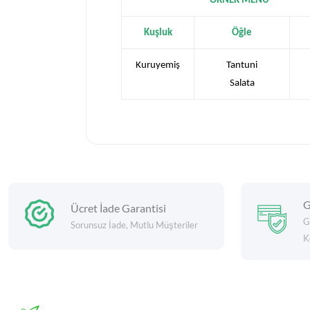
ÖRNEK MENÜ
Kuşluk
Öğle
Kuruyemiş
Tantuni
Salata
G
Ücret İade Garantisi
G
Sorunsuz İade, Mutlu Müşteriler
K