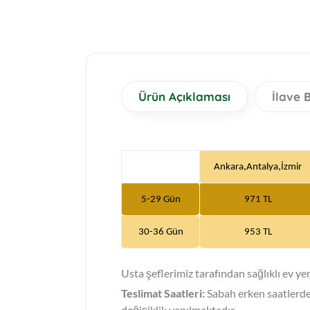
Ürün Açıklaması
İlave B
Ankara,Antalya,İzmir
5-29 Gün
971 TL
30
-36 Gün
953 TL
Usta şeflerimiz tarafından sağlıklı ev ye
Teslimat Saatleri:
Sabah erken saatlerde 
değişiklik yapılmaktadır.