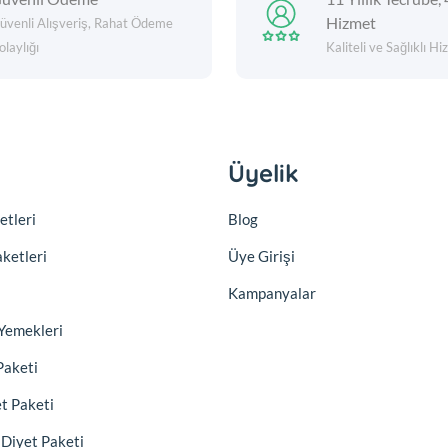
Hizmet
üvenli Alışveriş, Rahat Ödeme
olaylığı
Kaliteli ve Sağlıklı H
Üyelik
etleri
Blog
aketleri
Üye Girişi
Kampanyalar
Yemekleri
Paketi
et Paketi
) Diyet Paketi