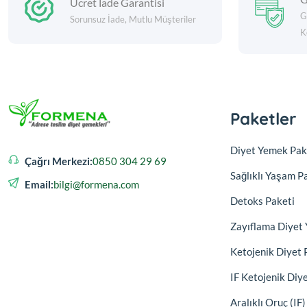
Ücret İade Garantisi
G
Sorunsuz İade, Mutlu Müşteriler
K
Paketler
Diyet Yemek Pak
Çağrı Merkezi:
0850 304 29 69
Sağlıklı Yaşam P
Email:
bilgi@formena.com
Detoks Paketi
Zayıflama Diyet 
Ketojenik Diyet 
IF Ketojenik Diy
Aralıklı Oruç (IF