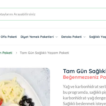
Ofis Paketi
Diyet Yemek Paketleri
Detoks Paketi
Sağlıklı Y
m Paketi
Tam Gün Sağlıklı Yaşam Paketi
Tam Gün Sağlık
Beğenmezseniz Pa
Yağ ve karbonhidrat serb
bu programda, sağlıklı piş
karbonhidrat-yağ denges
Sağlıklı beslenmek isteye