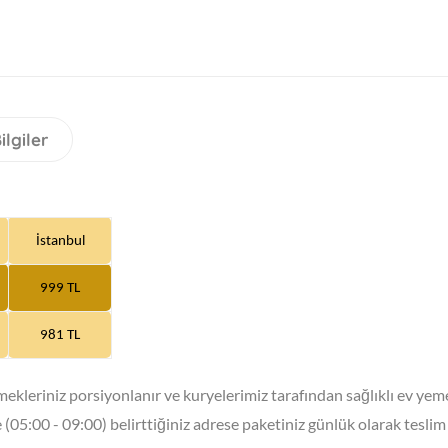
ilgiler
İstanbul
999 TL
981 TL
mekleriniz porsiyonlanır ve kuryelerimiz tarafından sağlıklı ev yemeğ
(05:00 - 09:00) belirttiğiniz adrese paketiniz günlük olarak teslim 