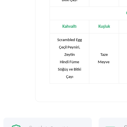
Bitki Çayı
Kahvaltı
Kuşluk
Scrambled Egg
Çeçil Peyniri,
Zeytin
Taze
Hindi Füme
Meyve
Söğüş ve Bitki
Çayı
G