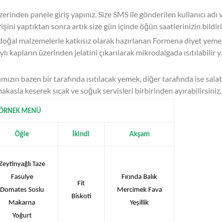
inden panele giriş yapınız. Size SMS ile gönderilen kullanıcı adı 
rişini yaptıktan sonra artık size gün içinde öğün saatlerinizin bildiri
doğal malzemelerle katkısız olarak hazırlanan Formena diyet yem
ı kapların üzerinden jelatini çıkarılarak mikrodalgada ısıtılabilir
rımızın bazen bir tarafında ısıtılacak yemek, diğer tarafında ise sala
akasla keserek sıcak ve soğuk servisleri birbirinden ayırabilirsiniz.
ÖRNEK MENÜ
Öğle
İkindi
Akşam
Zeytinyağlı Taze
Fasulye
Fırında Balık
Fit
Domates Soslu
Mercimek Fava
Biskoti
Makarna
Yeşillik
Yoğurt