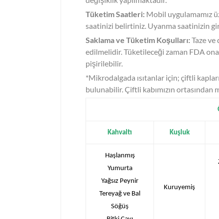
Tüketim Saatleri:
Mobil uygulamamız üzer
saatinizi belirtiniz. Uyanma saatinizin gi
Saklama ve Tüketim Koşulları:
Taze ve 
edilmelidir. Tüketileceği zaman FDA onayl
pişirilebilir.
*Mikrodalgada ısıtanlar için; çiftli kapla
bulunabilir. Çiftli kabımızın ortasından m
Kahvaltı
Kuşluk
Haşlanmış
Yumurta
Yağsız Peynir
Kuruyemiş
Tereyağ ve Bal
Söğüş