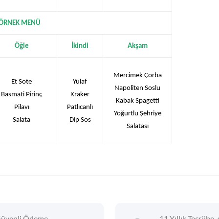
ÖRNEK MENÜ
Öğle
İkindi
Akşam
Mercimek Çorba
Et Sote
Yulaf
Napoliten Soslu
Basmati Pirinç
Kraker
Kabak Spagetti
Pilavı
Patlıcanlı
Yoğurtlu Şehriye
Salata
Dip Sos
Salatası
üvenli Ödeme
11 Yıllık Tecrübe, 