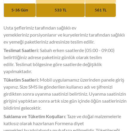
5-36 Gün
533 TL
561 TL
Usta şeflerimiz tarafından sağlıklı ev
yemekleriniz porsiyonlanır ve kuryelerimiz tarafından sağlıklı
ev yemeği paketleriniz adresinize teslim edilir.
Teslimat Saatleri:
Sabah erken saatlerde (05:00 - 09:00)
belirttiğiniz adrese paketiniz günlük olarak teslim
edilir. Teslimat bölgesine göre saatlerde değişiklik
yapılmaktadır.
Tüketim Saatleri:
Mobil uygulamamız üzerinden panele giriş
yapınız. Size SMS ile gönderilen kullanıcı adı ve şifrenizi
girdikten sonra uyanma saatinizi belirtiniz. Uyanma saatinizin
girişini yaptıktan sonra artık size gün içinde öğün saatlerinizin
bildirimi gelecektir.
Saklama ve Tüketim Koşulları:
Taze ve doğal malzemelerle
katkısız olarak hazırlanan Formena diyet
yemekleri buzdolabında muhafaza edilmelidir. Tüketileceği