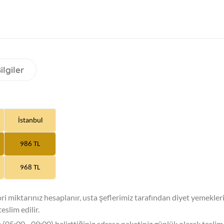
ilgiler
İstanbul
986 TL
968 TL
i miktarınız hesaplanır, usta şeflerimiz tarafından diyet yemekler
eslim edilir.
(05:00 - 09:00) belirttiğiniz adrese paketiniz günlük olarak teslim 