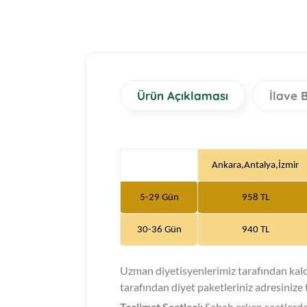
Ürün Açıklaması
İlave B
Ankara,Antalya,İzmir
5-29 Gün
958 TL
30
-36 Gün
940 TL
Uzman diyetisyenlerimiz tarafından kalor
tarafından diyet paketleriniz adresinize t
Teslimat Saatleri:
Sabah erken saatlerde 