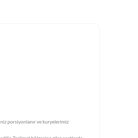
iniz porsiyonlanır ve kuryelerimiz
edilir. Teslimat bölgesine göre saatlerde