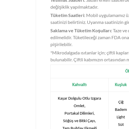
değişiklik yapılmaktadır.
Tüketim Saatleri:
Mobil uygulamamız üzer
saatinizi belirtiniz. Uyanma saatinizin gi
Saklama ve Tüketim Koşulları:
Taze ve 
edilmelidir. Tüketileceği zaman FDA onayl
pişirilebilir.
*Mikrodalgada ısıtanlar için; çiftli kapla
bulunabilir. Çiftli kabımızın ortasından m
Ö
Kahvaltı
Kuşluk
Kaşar Dolgulu Otlu Izgara
Çiğ
Omlet,
Badem
Portakal Dilimleri,
Light
Söğüş ve Bitki Çayı,
Süt
Tam Buğday Ekmeği