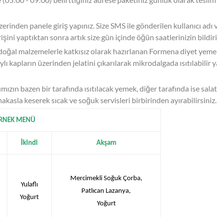
inden panele giriş yapınız. Size SMS ile gönderilen kullanıcı adı 
rişini yaptıktan sonra artık size gün içinde öğün saatlerinizin bildiri
doğal malzemelerle katkısız olarak hazırlanan Formena diyet yem
ı kapların üzerinden jelatini çıkarılarak mikrodalgada ısıtılabilir
rımızın bazen bir tarafında ısıtılacak yemek, diğer tarafında ise sala
akasla keserek sıcak ve soğuk servisleri birbirinden ayırabilirsiniz.
RNEK MENÜ
İkindi
Akşam
Mercimekli Soğuk Çorba,
Yulaflı
Patlıcan Lazanya,
Yoğurt
Yoğurt