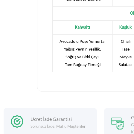
Ö
Kahvaltı
Kuşluk
Avocadolu Poşe Yumurta,
Chialı
Yağsız Peynir, Yeşillik,
Taze
Söğüş ve Bitki Çayı,
Meyve
Tam Buğday Ekmeği
Salatası
G
Ücret İade Garantisi
G
Sorunsuz İade, Mutlu Müşteriler
K