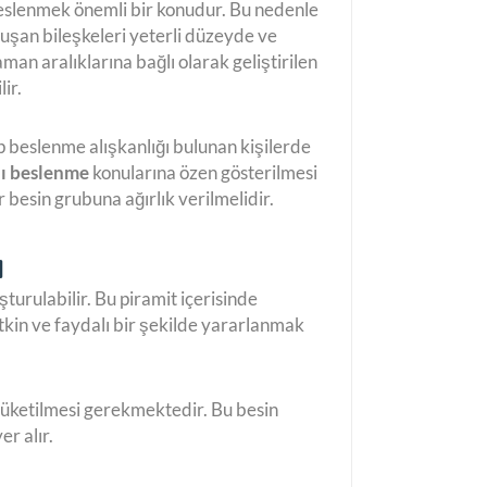
i beslenmek önemli bir konudur. Bu nedenle
luşan bileşkeleri yeterli düzeyde ve
an aralıklarına bağlı olarak geliştirilen
ir.
tip beslenme alışkanlığı bulunan kişilerde
lı beslenme
konularına özen gösterilmesi
r besin grubuna ağırlık verilmelidir.
ı
turulabilir. Bu piramit içerisinde
etkin ve faydalı bir şekilde yararlanmak
 tüketilmesi gerekmektedir. Bu besin
er alır.