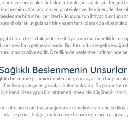
, zinde ve sürdürülebilir halde tutmak için sağlıklı ve dengel
 karbonhidratlar, vitaminler, proteinler ve de minerallerden o
ı beslenme
bütün bu içerikleri vücudunuzun ihtiyaç duyduğu zam
 sürekli olarak uygulanan bir yaşam tarzı olarak da düşünülebil
ği gibi bütün besin bileşiklerine ihtiyacı vardır. Genellikle tek 
ıkların meydana gelmesi olasıdır. Bu durumda dengeli ve
sağlık
şturulması tavsiye edilir. Özellikle de beslenme rutinlerinde he
Sağlıklı Beslenmenin Unsurlar
ğlıklı beslenme
piramidi denilen bir şema uyarınca bir plan oluş
, lifler ile yağ ve şeker grupları bulunmaktadır. Bu piramitten 
için kendinize uygun bir rehber edinmeyi de düşünebilirsiniz.
me rutininin en alt basamağında ve temelinde yer alır. Sıklıkla
ında ise pirinç, bulgur, makarna ve benzeri gibi ürün grupları y