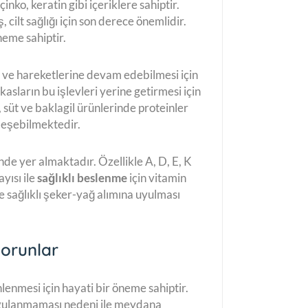
inko, keratin gibi içeriklere sahiptir.
cilt sağlığı için son derece önemlidir.
neme sahiptir.
i ve hareketlerine devam edebilmesi için
kasların bu işlevleri yerine getirmesi için
 süt ve baklagil ürünlerinde proteinler
leşebilmektedir.
inde yer almaktadır. Özellikle A, D, E, K
yısı ile
sağlıklı beslenme
için vitamin
e sağlıklı şeker-yağ alımına uyulması
Sorunlar
nlenmesi için hayati bir öneme sahiptir.
ulanmaması nedeni ile meydana