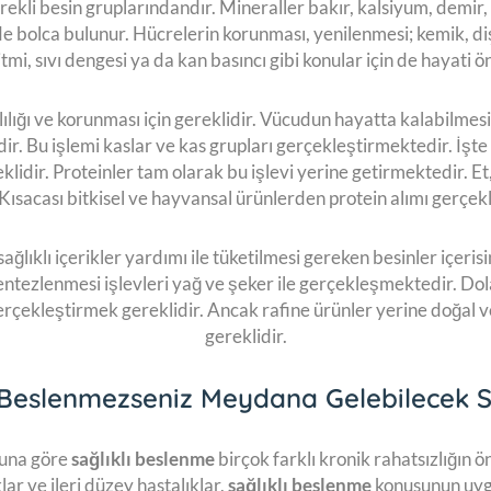
rekli besin gruplarındandır. Mineraller bakır, kalsiyum, demir, ç
bolca bulunur. Hücrelerin korunması, yenilenmesi; kemik, diş, 
itmi, sıvı dengesi ya da kan basıncı gibi konular için de hayati ö
lılığı ve korunması için gereklidir. Vücudun hayatta kalabilmes
idir. Bu işlemi kaslar ve kas grupları gerçekleştirmektedir. İşte 
lidir. Proteinler tam olarak bu işlevi yerine getirmektedir. Et,
Kısacası bitkisel ve hayvansal ürünlerden protein alımı gerçek
ağlıklı içerikler yardımı ile tüketilmesi gereken besinler içeris
entezlenmesi işlevleri yağ ve şeker ile gerçekleşmektedir. Dola
 gerçekleştirmek gereklidir. Ancak rafine ürünler yerine doğal v
gereklidir.
ı Beslenmezseniz Meydana Gelebilecek 
cuna göre
sağlıklı beslenme
birçok farklı kronik rahatsızlığın ö
lar ve ileri düzey hastalıklar,
sağlıklı beslenme
konusunun uyg